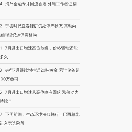
14
海外金融专才回流香港 外籍工作签证翻
2
宁德时代宜春锂矿仍处停产状态 其动向
国内锂资源供需格局
1
7月进出口增速高位放缓，价格驱动还能
多久
8
央行7月继续增持近20吨黄金 累计储备超
600万盎司
5
7月进出口增速从高位略有回落 涨价动力
持续？
07
下周前瞻：生态环境法典施行；巴西总统
进入竞选阶段