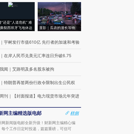
侵”还是“人道危机” 难
撕裂西班牙飞地休达
显影｜瓜农的漫长等待
｜
宇树发行市值610亿 先行者的加速和考验
｜
在岸人民币兑美元汇率连日升破6.75
我闻
｜
艾路明及多名股东被拘
｜
特朗普再签两份行政令限制出生公民权
周刊
｜
【封面报道】电力现货市场元年突进
新网主编精选版电邮
样例
新网新闻版电邮全新升级！财新网主编精心编
，每个工作日定时投递，篇篇重磅，可信可