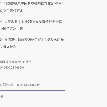
1
特朗普坚称美国防空弹药库存充足 但不
乌克兰提供更多
24
人事观察｜上海55岁女副市长解冬进京
中国侨联副主席
45
泰国发生致命校园枪击案至少6人死亡 枪
父母亦被杀
复制及建立镜像等任何使用。
010502034662号
箱：laixin@caixin.com
链接