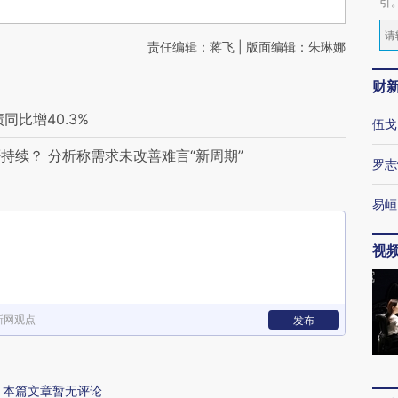
引
责任编辑：蒋飞 | 版面编辑：朱琳娜
财
同比增40.3%
伍戈
持续？ 分析称需求未改善难言“新周期”
罗志
易峘
视
新网观点
发布
本篇文章暂无评论