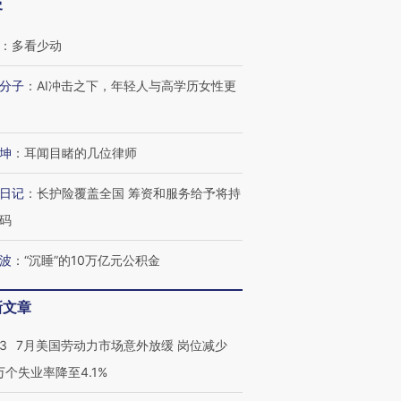
客
：
多看少动
分子
：
AI冲击之下，年轻人与高学历女性更
跨国走私7万
视线｜被称为“蟑螂”的印
视线｜“入侵”还是“人道危
检体内含3种
度Z世代 用街头抗争将教
机”？难民潮撕裂西班牙
秘鲁纳斯
育部长拱下台
飞地休达
13人遇难
坤
：
耳闻目睹的几位律师
日记
：
长护险覆盖全国 筹资和服务给予将持
码
进第四届链博
【商旅对话】华住集团
技“链”接产
【特别呈现】寻找100种
CFO：不靠规模取胜，华
【特别呈
波
：
“沉睡”的10万亿元公积金
有意思的生活方式·第三对
住三大增长引擎是什么？
有意思的
新文章
43
7月美国劳动力市场意外放缓 岗位减少
3万个失业率降至4.1%