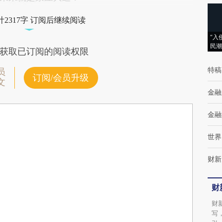
2317字 订阅后继续阅读
“入
民潮
获取已订阅的阅读权限
特稿
员
订阅/会员升级
文
金融
金融
世界
财新
财
财
写