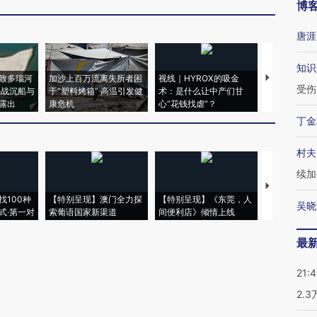
博
唐涯
知识
致多瑙河
加沙上百万流离失所者困
视线｜HYROX的吸金
马航飞行员
受伤
二战沉船与
于“塑料烤箱” 高温引发健
术：是什么让中产们甘
粒摇头丸 尿
露出
康危机
心“花钱找虐”？
毒品
丁金
村夫
续加
【推广】走
找100种
【特别呈现】澳门全力探
【特别呈现】《东莞，人
会，让数智科
吴晓
式·第一对
索葡语国家新渠道
间便利店》倾情上线
业
最
21:
2.