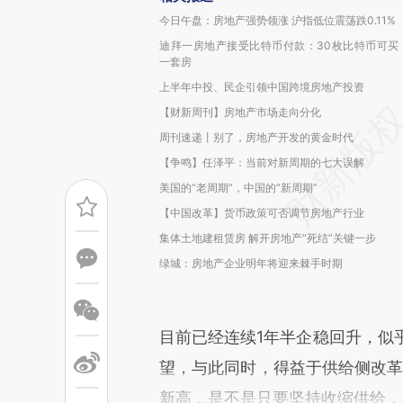
今日午盘：房地产强势领涨 沪指低位震荡跌0.11%
迪拜一房地产接受比特币付款：30枚比特币可买
一套房
上半年中投、民企引领中国跨境房地产投资
【财新周刊】房地产市场走向分化
周刊速递丨别了，房地产开发的黄金时代
【争鸣】任泽平：当前对新周期的七大误解
美国的“老周期”，中国的“新周期”
【中国改革】货币政策可否调节房地产行业
集体土地建租赁房 解开房地产“死结”关键一步
绿城：房地产企业明年将迎来棘手时期
目前已经连续1年半企稳回升，似
望，与此同时，得益于供给侧改革
新高，是不是只要坚持收缩供给，