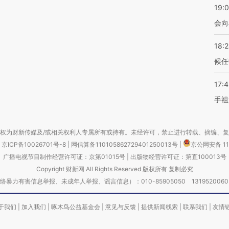
19:0
会向
18:
候任
17:
手祖
权为财新传媒及/或相关权利人专属所有或持有。未经许可，禁止进行转载、摘编、
京ICP备10026701号-8
|
网信算备110105862729401250013号
|
京公网安备 11
广播电视节目制作经营许可证：京第01015号
|
出版物经营许可证：第直100013号
Copyright 财新网 All Rights Reserved 版权所有 复制必究
害信息举报、未成年人举报、谣言信息）：010-85905050 13195200605 举报邮
于我们
|
加入我们
|
啄木鸟公益基金会
|
意见与反馈
|
提供新闻线索
|
联系我们
|
友情