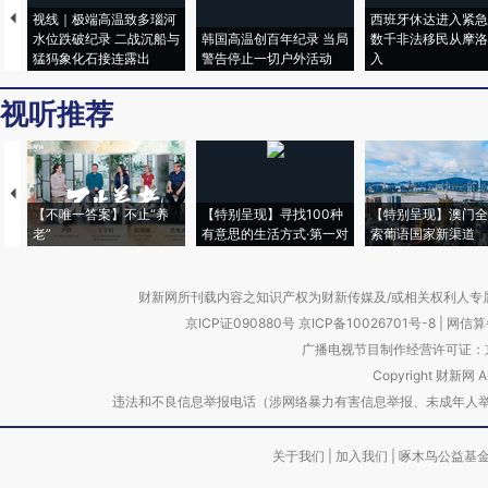
视线｜极端高温致多瑙河
西班牙休达进入紧急
水位跌破纪录 二战沉船与
韩国高温创百年纪录 当局
数千非法移民从摩洛
猛犸象化石接连露出
警告停止一切户外活动
入
视听推荐
【不唯一答案】不止“养
【特别呈现】寻找100种
【特别呈现】澳门全
老”
有意思的生活方式·第一对
索葡语国家新渠道
财新网所刊载内容之知识产权为财新传媒及/或相关权利人专
京ICP证090880号
京ICP备10026701号-8
|
网信算备
广播电视节目制作经营许可证：京
Copyright 财新网 
违法和不良信息举报电话（涉网络暴力有害信息举报、未成年人举报、谣言信息）
关于我们
|
加入我们
|
啄木鸟公益基