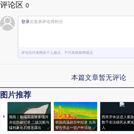
评论区
0
登录
后发表评论得积分
评论仅代表网友个人观点，不代表财新网观点
本篇文章暂无评论
图片推荐
视线｜极端高温致多瑙河
西班牙休达进入紧急
水位跌破纪录 二战沉船与
韩国高温创百年纪录 当局
数千非法移民从摩洛
猛犸象化石接连露出
警告停止一切户外活动
入