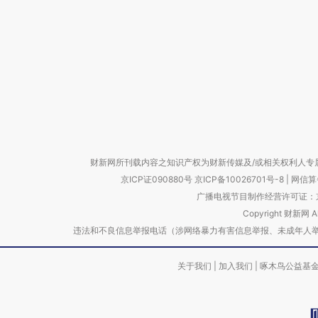
财新网所刊载内容之知识产权为财新传媒及/或相关权利人专
京ICP证090880号
京ICP备10026701号-8
|
网信算备
广播电视节目制作经营许可证：京
Copyright 财新网 
违法和不良信息举报电话（涉网络暴力有害信息举报、未成年人举报、谣言信息）
关于我们
|
加入我们
|
啄木鸟公益基